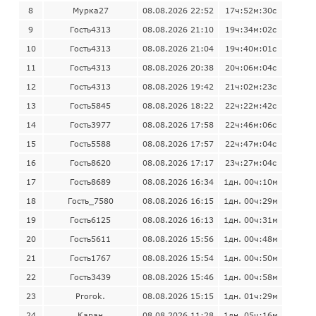
8
Мурка27
08.08.2026 22:52
17ч:52м:30с
9
Гость4313
08.08.2026 21:10
19ч:34м:02с
10
Гость4313
08.08.2026 21:04
19ч:40м:01с
11
Гость4313
08.08.2026 20:38
20ч:06м:04с
12
Гость4313
08.08.2026 19:42
21ч:02м:23с
13
Гость5845
08.08.2026 18:22
22ч:22м:42с
14
Гость3977
08.08.2026 17:58
22ч:46м:06с
15
Гость5588
08.08.2026 17:57
22ч:47м:04с
16
Гость8620
08.08.2026 17:17
23ч:27м:04с
17
Гость8689
08.08.2026 16:34
1дн. 00ч:10м
18
Гость_7580
08.08.2026 16:15
1дн. 00ч:29м
19
Гость6125
08.08.2026 16:13
1дн. 00ч:31м
20
Гость5611
08.08.2026 15:56
1дн. 00ч:48м
21
Гость1767
08.08.2026 15:54
1дн. 00ч:50м
22
Гость3439
08.08.2026 15:46
1дн. 00ч:58м
23
Prorok.
08.08.2026 15:15
1дн. 01ч:29м
24
Каран
08.08.2026 11:28
1дн. 05ч:16м