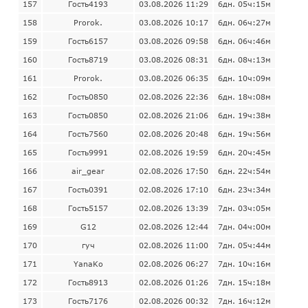
157
Гость4193
03.08.2026 11:29
6дн. 05ч:15м
158
Prorok.
03.08.2026 10:17
6дн. 06ч:27м
159
Гость6157
03.08.2026 09:58
6дн. 06ч:46м
160
Гость8719
03.08.2026 08:31
6дн. 08ч:13м
161
Prorok.
03.08.2026 06:35
6дн. 10ч:09м
162
Гость0850
02.08.2026 22:36
6дн. 18ч:08м
163
Гость0850
02.08.2026 21:06
6дн. 19ч:38м
164
Гость7560
02.08.2026 20:48
6дн. 19ч:56м
165
Гость9991
02.08.2026 19:59
6дн. 20ч:45м
166
air_gear
02.08.2026 17:50
6дн. 22ч:54м
167
Гость0391
02.08.2026 17:10
6дн. 23ч:34м
168
Гость5157
02.08.2026 13:39
7дн. 03ч:05м
169
G12
02.08.2026 12:44
7дн. 04ч:00м
170
гуч
02.08.2026 11:00
7дн. 05ч:44м
171
YanaKo
02.08.2026 06:27
7дн. 10ч:16м
172
Гость8913
02.08.2026 01:26
7дн. 15ч:18м
173
Гость7176
02.08.2026 00:32
7дн. 16ч:12м