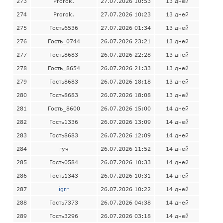
273
Prorok.
27.07.2026 10:53
13 дней
274
Prorok.
27.07.2026 10:23
13 дней
275
Гость6536
27.07.2026 01:34
13 дней
276
Гость_0744
26.07.2026 23:21
13 дней
277
Гость8683
26.07.2026 22:28
13 дней
278
Гость_8654
26.07.2026 21:33
13 дней
279
Гость8683
26.07.2026 18:18
13 дней
280
Гость8683
26.07.2026 18:08
13 дней
281
Гость_8600
26.07.2026 15:00
14 дней
282
Гость1336
26.07.2026 13:09
14 дней
283
Гость8683
26.07.2026 12:09
14 дней
284
гуч
26.07.2026 11:52
14 дней
285
Гость0584
26.07.2026 10:33
14 дней
286
Гость1343
26.07.2026 10:31
14 дней
287
igrr
26.07.2026 10:22
14 дней
288
Гость7373
26.07.2026 04:38
14 дней
289
Гость3296
26.07.2026 03:18
14 дней