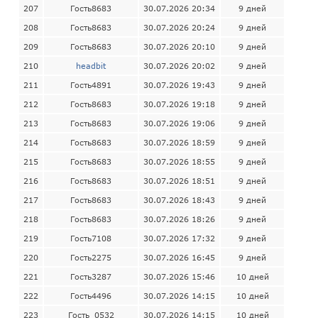
207
Гость8683
30.07.2026 20:34
9 дней
208
Гость8683
30.07.2026 20:24
9 дней
209
Гость8683
30.07.2026 20:10
9 дней
210
headbit
30.07.2026 20:02
9 дней
211
Гость4891
30.07.2026 19:43
9 дней
212
Гость8683
30.07.2026 19:18
9 дней
213
Гость8683
30.07.2026 19:06
9 дней
214
Гость8683
30.07.2026 18:59
9 дней
215
Гость8683
30.07.2026 18:55
9 дней
216
Гость8683
30.07.2026 18:51
9 дней
217
Гость8683
30.07.2026 18:43
9 дней
218
Гость8683
30.07.2026 18:26
9 дней
219
Гость7108
30.07.2026 17:32
9 дней
220
Гость2275
30.07.2026 16:45
9 дней
221
Гость3287
30.07.2026 15:46
10 дней
222
Гость4496
30.07.2026 14:15
10 дней
223
Гость_0532
30.07.2026 14:15
10 дней