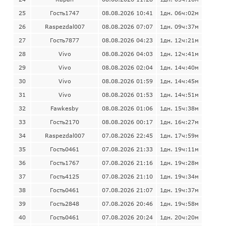
25
Гость1747
08.08.2026 10:41
1дн. 06ч:02м
26
Raspezdal007
08.08.2026 07:07
1дн. 09ч:37м
27
Гость7877
08.08.2026 04:23
1дн. 12ч:21м
28
Vivo
08.08.2026 04:03
1дн. 12ч:41м
29
Vivo
08.08.2026 02:04
1дн. 14ч:40м
30
Vivo
08.08.2026 01:59
1дн. 14ч:45м
31
Vivo
08.08.2026 01:53
1дн. 14ч:51м
32
Fawkesby
08.08.2026 01:06
1дн. 15ч:38м
33
Гость2170
08.08.2026 00:17
1дн. 16ч:27м
34
Raspezdal007
07.08.2026 22:45
1дн. 17ч:59м
35
Гость0461
07.08.2026 21:33
1дн. 19ч:11м
36
Гость1767
07.08.2026 21:16
1дн. 19ч:28м
37
Гость4125
07.08.2026 21:10
1дн. 19ч:34м
38
Гость0461
07.08.2026 21:07
1дн. 19ч:37м
39
Гость2848
07.08.2026 20:46
1дн. 19ч:58м
40
Гость0461
07.08.2026 20:24
1дн. 20ч:20м