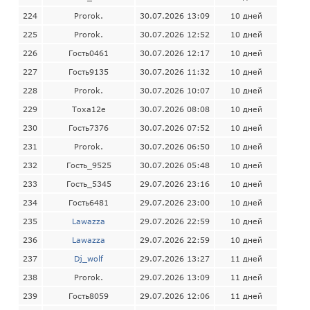
224
Prorok.
30.07.2026 13:09
10 дней
225
Prorok.
30.07.2026 12:52
10 дней
226
Гость0461
30.07.2026 12:17
10 дней
227
Гость9135
30.07.2026 11:32
10 дней
228
Prorok.
30.07.2026 10:07
10 дней
229
Тоха12е
30.07.2026 08:08
10 дней
230
Гость7376
30.07.2026 07:52
10 дней
231
Prorok.
30.07.2026 06:50
10 дней
232
Гость_9525
30.07.2026 05:48
10 дней
233
Гость_5345
29.07.2026 23:16
10 дней
234
Гость6481
29.07.2026 23:00
10 дней
235
Lawazza
29.07.2026 22:59
10 дней
236
Lawazza
29.07.2026 22:59
10 дней
237
Dj_wolf
29.07.2026 13:27
11 дней
238
Prorok.
29.07.2026 13:09
11 дней
239
Гость8059
29.07.2026 12:06
11 дней