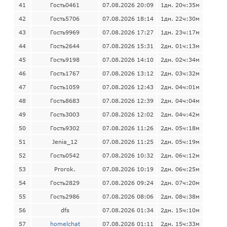
41
Гость0461
07.08.2026 20:09
1дн. 20ч:35м
42
Гость5706
07.08.2026 18:14
1дн. 22ч:30м
43
Гость9969
07.08.2026 17:27
1дн. 23ч:17м
44
Гость2644
07.08.2026 15:31
2дн. 01ч:13м
45
Гость9198
07.08.2026 14:10
2дн. 02ч:34м
46
Гость1767
07.08.2026 13:12
2дн. 03ч:32м
47
Гость1059
07.08.2026 12:43
2дн. 04ч:01м
48
Гость8683
07.08.2026 12:39
2дн. 04ч:04м
49
Гость3003
07.08.2026 12:02
2дн. 04ч:42м
50
Гость9302
07.08.2026 11:26
2дн. 05ч:18м
51
Jenia_12
07.08.2026 11:25
2дн. 05ч:19м
52
Гость0542
07.08.2026 10:32
2дн. 06ч:12м
53
Prorok.
07.08.2026 10:19
2дн. 06ч:25м
54
Гость2829
07.08.2026 09:24
2дн. 07ч:20м
55
Гость2986
07.08.2026 08:06
2дн. 08ч:38м
56
dfs
07.08.2026 01:34
2дн. 15ч:10м
57
homelchat
07.08.2026 01:11
2дн. 15ч:33м