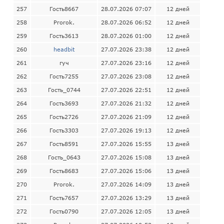
257
Гость8667
28.07.2026 07:07
12 дней
258
Prorok.
28.07.2026 06:52
12 дней
259
Гость3613
28.07.2026 01:00
12 дней
260
headbit
27.07.2026 23:38
12 дней
261
гуч
27.07.2026 23:16
12 дней
262
Гость7255
27.07.2026 23:08
12 дней
263
Гость_0744
27.07.2026 22:51
12 дней
264
Гость3693
27.07.2026 21:32
12 дней
265
Гость2726
27.07.2026 21:09
12 дней
266
Гость3303
27.07.2026 19:13
12 дней
267
Гость8591
27.07.2026 15:55
13 дней
268
Гость_0643
27.07.2026 15:08
13 дней
269
Гость8683
27.07.2026 15:06
13 дней
270
Prorok.
27.07.2026 14:09
13 дней
271
Гость7657
27.07.2026 13:29
13 дней
272
Гость0790
27.07.2026 12:05
13 дней