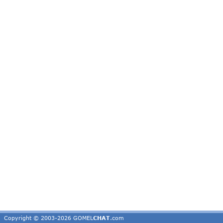
Copyright © 2003-2026 GOMEL
CHAT
.com