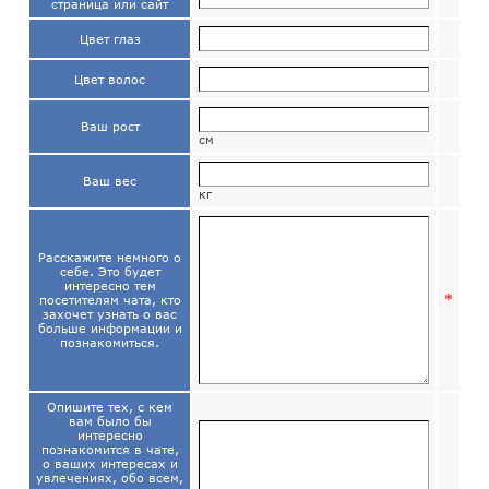
страница или сайт
Цвет глаз
Цвет волос
Ваш рост
см
Ваш вес
кг
Расскажите немного о
себе. Это будет
интересно тем
*
посетителям чата, кто
захочет узнать о вас
больше информации и
познакомиться.
Опишите тех, с кем
вам было бы
интересно
познакомится в чате,
о ваших интересах и
увлечениях, обо всем,