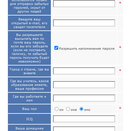
*
для отправки забытых
паролей, скрыт от
других людей
Введите ваш
открытый e-mail, его
увидят посетители
Вы разрешаете
высылать вам по
почте ваш пароль,
если вы его забудете
*
Разрешить напоминание пароля
(если не поставить
галочку, то забытый
пароль получить будет
невозможно)
Город и страна, где вы
*
живете
Где вы учитесь, какое
образование имеете,
ваша профессия
Где вы работаете и
кем
*
Ваш пол
он
она
оно
ICQ
Ваша домашняя