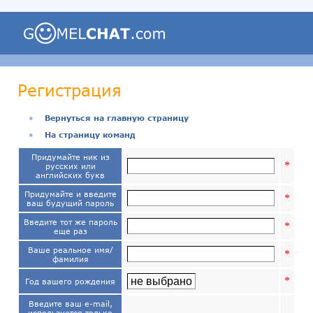
Регистрация
●
Вернуться на главную страницу
●
На страницу команд
Придумайте ник из
*
русских или
английских букв
Придумайте и введите
*
ваш будущий пароль
Введите тот же пароль
*
еще раз
Ваше реальное имя/
*
фамилия
*
Год вашего рождения
Введите ваш e-mail,
используется только