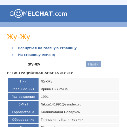
Жу-Жу
●
Вернуться на главную страницу
●
На страницу команд
РЕГИСТРАЦИОННАЯ АНКЕТА ЖУ-ЖУ
Ник
Жу-Жу
Реальное имя
Ирина Никитина
Год рождения
1991
E-Mail
Nikita141991@yandex.ru
Город/страна
Калинковичи Беларусь
Образование
Гимназия г. Калинковичи