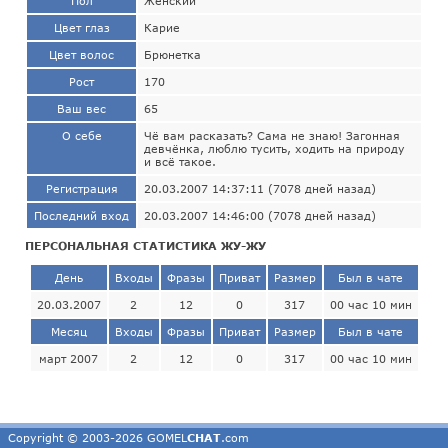
Пол
Женский
Цвет глаз
Карие
Цвет волос
Брюнетка
Рост
170
Ваш вес
65
О себе
Чё вам расказать? Сама не знаю! Загонная
девчёнка, люблю тусить, ходить на природу
и всё такое.
Регистрация
20.03.2007 14:37:11 (7078 дней назад)
Последний вход
20.03.2007 14:46:00 (7078 дней назад)
ПЕРСОНАЛЬНАЯ СТАТИСТИКА ЖУ-ЖУ
День
Входы
Фразы
Приват
Размер
Был в чате
20.03.2007
2
12
0
317
00 час 10 мин
Месяц
Входы
Фразы
Приват
Размер
Был в чате
март 2007
2
12
0
317
00 час 10 мин
Copyright © 2003-2026 GOMEL
CHAT
.com