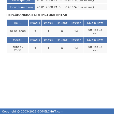
Регистрация
20.01.2008 21:35:58 (6774 дня назад)
Последний вход
20.01.2008 21:55:50 (6774 дня назад)
ПЕРСОНАЛЬНАЯ СТАТИСТИКА ЕНТАЯ
День
Входы
Фразы
Приват
Размер
Был в чате
00 час 15
20.01.2008
2
1
0
14
мин
Месяц
Входы
Фразы
Приват
Размер
Был в чате
январь
00 час 15
2
1
0
14
2008
мин
Copyright © 2003-2026 GOMEL
CHAT
.com