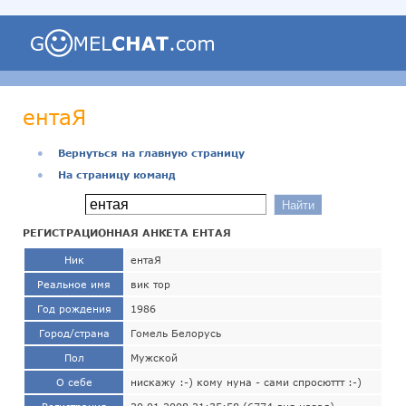
ентаЯ
●
Вернуться на главную страницу
●
На страницу команд
РЕГИСТРАЦИОННАЯ АНКЕТА ЕНТАЯ
Ник
ентаЯ
Реальное имя
вик тор
Год рождения
1986
Город/страна
Гомель Белорусь
Пол
Мужской
О себе
нискажу :-) кому нуна - сами спросюттт :-)