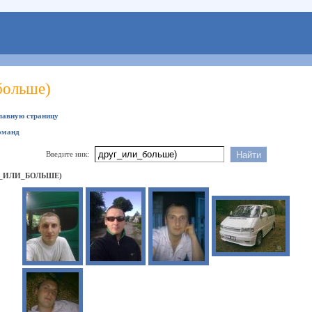
больше)
главную страницу
оманд
Введите ник:
_ИЛИ_БОЛЬШЕ)