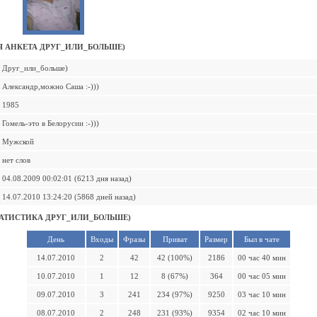
 АНКЕТА ДРУГ_ИЛИ_БОЛЬШЕ)
Друг_или_больше)
Александр,можно Саша :-)))
1985
Гомель-это в Белорусии :-)))
Мужской
нет слов
04.08.2009 00:02:01 (6213 дня назад)
14.07.2010 13:24:20 (5868 дней назад)
АТИСТИКА ДРУГ_ИЛИ_БОЛЬШЕ)
День
Входы
Фразы
Приват
Размер
Был в чате
14.07.2010
2
42
42 (100%)
2186
00 час 40 мин
10.07.2010
1
12
8 (67%)
364
00 час 05 мин
09.07.2010
3
241
234 (97%)
9250
03 час 10 мин
08.07.2010
2
248
231 (93%)
9354
02 час 10 мин