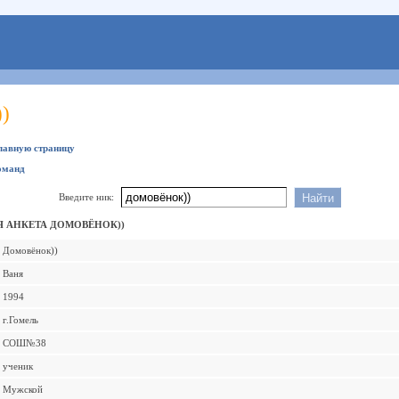
)
главную страницу
оманд
Введите ник:
 АНКЕТА ДОМОВЁНОК))
Домовёнок))
Ваня
1994
г.Гомель
СОШ№38
ученик
Мужской