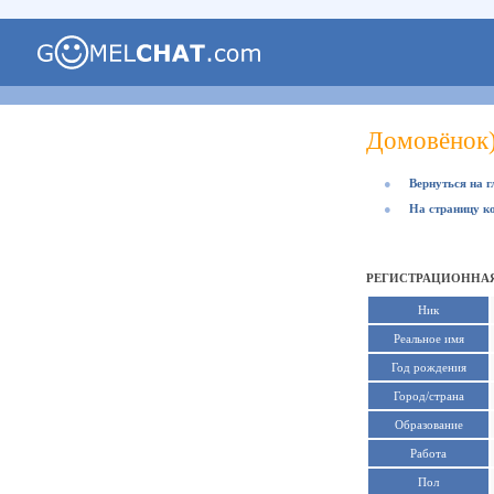
Домовёнок)
●
Вернуться на 
●
На страницу к
РЕГИСТРАЦИОННАЯ
Ник
Реальное имя
Год рождения
Город/страна
Образование
Работа
Пол