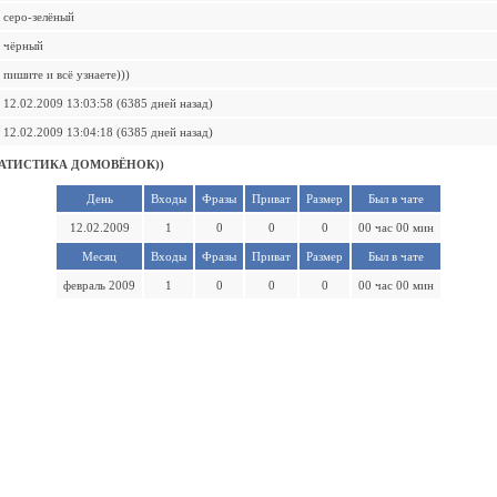
серо-зелёный
чёрный
пишите и всё узнаете)))
12.02.2009 13:03:58 (6385 дней назад)
12.02.2009 13:04:18 (6385 дней назад)
АТИСТИКА ДОМОВЁНОК))
День
Входы
Фразы
Приват
Размер
Был в чате
12.02.2009
1
0
0
0
00 час 00 мин
Месяц
Входы
Фразы
Приват
Размер
Был в чате
февраль 2009
1
0
0
0
00 час 00 мин