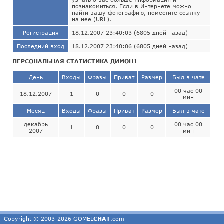
познакомиться. Если в Интернете можно
найти вашу фотографию, поместите ссылку
на нее (URL).
Регистрация
18.12.2007 23:40:03 (6805 дней назад)
Последний вход
18.12.2007 23:40:06 (6805 дней назад)
ПЕРСОНАЛЬНАЯ СТАТИСТИКА ДИМОН1
День
Входы
Фразы
Приват
Размер
Был в чате
00 час 00
18.12.2007
1
0
0
0
мин
Месяц
Входы
Фразы
Приват
Размер
Был в чате
декабрь
00 час 00
1
0
0
0
2007
мин
Copyright © 2003-2026 GOMEL
CHAT
.com