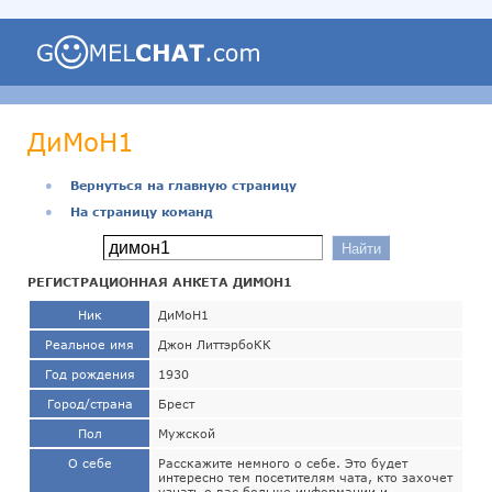
ДиМоН1
●
Вернуться на главную страницу
●
На страницу команд
РЕГИСТРАЦИОННАЯ АНКЕТА ДИМОН1
Ник
ДиМоН1
Реальное имя
Джон ЛиттэрбоКК
Год рождения
1930
Город/страна
Брест
Пол
Мужской
О себе
Расскажите немного о себе. Это будет
интересно тем посетителям чата, кто захочет
узнать о вас больше информации и