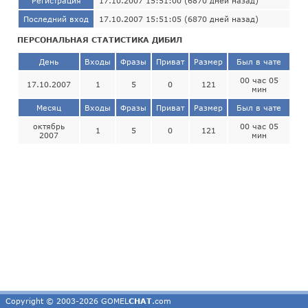
Регистрация
17.10.2007 15:51:00 (6870 дней назад)
Последний вход
17.10.2007 15:51:05 (6870 дней назад)
ПЕРСОНАЛЬНАЯ СТАТИСТИКА ДИБИЛ
День
Входы
Фразы
Приват
Размер
Был в чате
00 час 05
17.10.2007
1
5
0
121
мин
Месяц
Входы
Фразы
Приват
Размер
Был в чате
октябрь
00 час 05
1
5
0
121
2007
мин
Copyright © 2003-2026 GOMEL
CHAT
.com