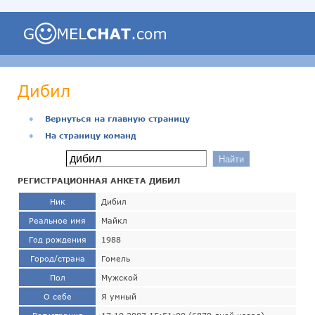
Дибил
●
Вернуться на главную страницу
●
На страницу команд
РЕГИСТРАЦИОННАЯ АНКЕТА ДИБИЛ
Ник
Дибил
Реальное имя
Майкл
Год рождения
1988
Город/страна
Гомель
Пол
Мужской
О себе
Я умный