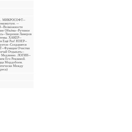
... МИКРОСОФТ--
мазнутую. --
З--Возможности
ние Объёма--Рутиное
ась--Творения Ламеров
темы. ХАКЕР--
я Ещё Раз! ЮЗЕР--
уется--Сохранятся
Т--Функция Очистки
нчай Отдыхать--
 Медленно. ЛОГИН--
ем Его Рекламой.
цца Мордобоем.
атически Между
реса)