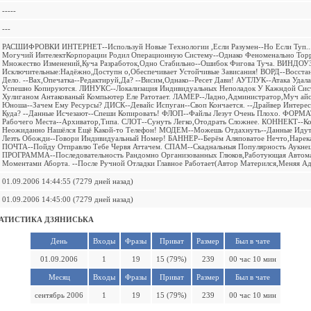
-----
---
РАСШИФРОВКИ ИНТЕРНЕТ--Используй Новые Технологии ,Если Разумен--Но Если Туп.
Могучий ИнтелектКорпорации Родил Операционную Систему--Однако Феноменально Торр
Множество Изменений,Куча Разработок,Одно Стабильно--Ошибок Фигова Туча. ВИНДОУ
Исключительные:Надёжно,Доступн о,Обеспечивает Устойчивые Зависания! ВОРД--Восста
Дело. --Вах,Опечатка--Редактируй,Да? --Висим,Однако--Ресет Дави! АУТЛУК--Атака Удал
Успешно Копируются. ЛИНУКС--Локализация Индивидуальных Неполадок У Кажндой Сис
Хулиганом Антакованый Компьютер Еле Ратотает. ЛАМЕР--Ладно,Администратор,Муч айс
Юноша--Зачем Ему Ресурсы? ДИСК--Девайс Испуган--Своп Кончается. --Драйвер Интерес
Куда? --Данные Исчезают--Спеши Копировать! ФЛОП--Файлы Лезут Очень Плохо. ФОРМА
Рабочего Места--Архиватор,Типа. СЛОТ--Сунуть Легко,Отодрать Сложнее. КОННЕКТ--Ко
Неожиданно Нашёлся Ещё Какой-то Телефон! МОДЕМ--Можешь Отдахнуть--Данные Идут
Лезть Обожди--Говори Индивидуальный Номер! БАННЕР--Берём Аляповатое Нечто,Нарека
ПОЧТА--Пойду Отправлю Тебе Червя Аттачем. СПАМ--Скаднальныя Популярность Аукне
ПРОГРАММА--Последовательность Рандомно Организованных Глюков,Работующая Автом
Моментами Аборта. --После Ручной Отладки Главное Работает(Автор Матерился,Меняя Ад
01.09.2006 14:44:55 (7279 дней назад)
01.09.2006 14:45:00 (7279 дней назад)
АТИСТИКА ДЗЯНИСЬКА
День
Входы
Фразы
Приват
Размер
Был в чате
01.09.2006
1
19
15 (79%)
239
00 час 10 мин
Месяц
Входы
Фразы
Приват
Размер
Был в чате
сентябрь 2006
1
19
15 (79%)
239
00 час 10 мин