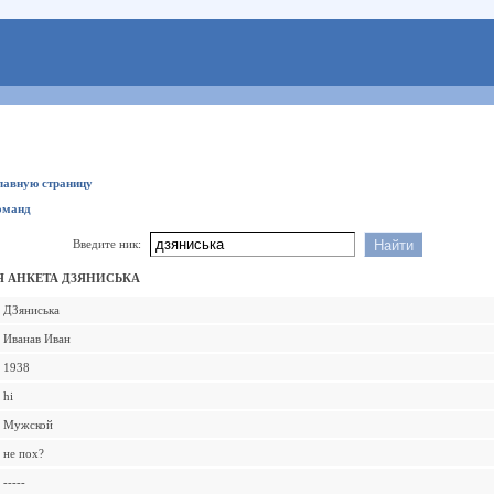
главную страницу
оманд
Введите ник:
 АНКЕТА ДЗЯНИСЬКА
ДЗяниська
Иванав Иван
1938
hi
Мужской
не пох?
-----