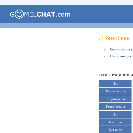
ДЗяниська
●
Вернуться на 
●
На страницу к
РЕГИСТРАЦИОННАЯ
Ник
Реальное имя
Год рождения
Город/страна
Пол
Цвет глаз
Цвет волос