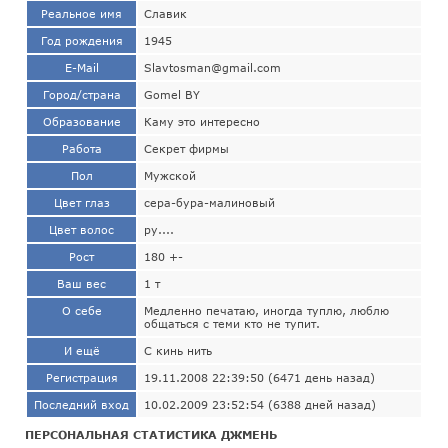
Реальное имя
Славик
Год рождения
1945
E-Mail
Slavtosman@gmail.com
Город/страна
Gomel BY
Образование
Каму это интересно
Работа
Секрет фирмы
Пол
Мужской
Цвет глаз
сера-бура-малиновый
Цвет волос
ру....
Рост
180 +-
Ваш вес
1 т
О себе
Медленно печатаю, иногда туплю, люблю
общаться с теми кто не тупит.
И ещё
С кинь нить
Регистрация
19.11.2008 22:39:50 (6471 день назад)
Последний вход
10.02.2009 23:52:54 (6388 дней назад)
ПЕРСОНАЛЬНАЯ СТАТИСТИКА ДЖМЕНЬ