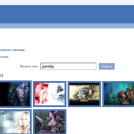
главную страницу
оманд
Введите ник:
ЙД