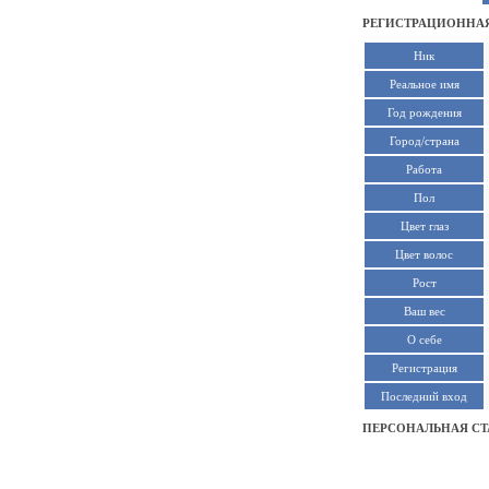
РЕГИСТРАЦИОННАЯ
Ник
Реальное имя
Год рождения
Город/страна
Работа
Пол
Цвет глаз
Цвет волос
Рост
Ваш вес
О себе
Регистрация
Последний вход
ПЕРСОНАЛЬНАЯ СТ