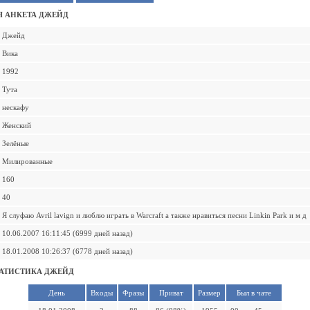
 АНКЕТА ДЖЕЙД
Джейд
Вика
1992
Тута
нескафу
Женский
Зелёные
Милированные
160
40
Я слуфаю Avril lavign и люблю играть в Warcraft а также нравиться песни Linkin Park и м д
10.06.2007 16:11:45 (6999 дней назад)
18.01.2008 10:26:37 (6778 дней назад)
АТИСТИКА ДЖЕЙД
День
Входы
Фразы
Приват
Размер
Был в чате