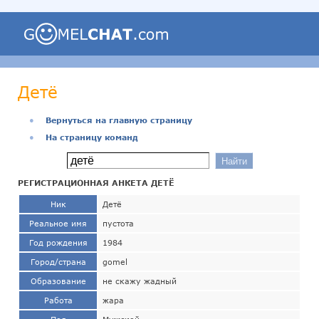
Детё
●
Вернуться на главную страницу
●
На страницу команд
РЕГИСТРАЦИОННАЯ АНКЕТА ДЕТЁ
Ник
Детё
Реальное имя
пустота
Год рождения
1984
Город/страна
gomel
Образование
не скажу жадный
Работа
жара