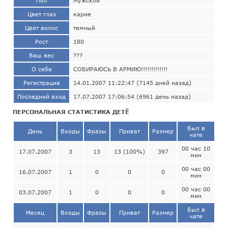
Пол
Мужской
Цвет глаз
карие
Цвет волос
темный
Рост
180
Ваш вес
???
О себе
СОБИРАЮСЬ В АРМИЮ!!!!!!!!!!!!!
Регистрация
14.01.2007 11:22:47 (7145 дней назад)
Последний вход
17.07.2007 17:06:54 (6961 день назад)
ПЕРСОНАЛЬНАЯ СТАТИСТИКА ДЕТЁ
Был в
День
Входы
Фразы
Приват
Размер
чате
00 час 10
17.07.2007
3
13
13 (100%)
397
мин
00 час 00
16.07.2007
1
0
0
0
мин
00 час 00
03.07.2007
1
0
0
0
мин
Был в
Месяц
Входы
Фразы
Приват
Размер
чате