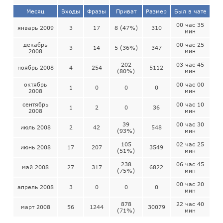
Месяц
Входы
Фразы
Приват
Размер
Был в чате
00 час 35
январь 2009
3
17
8 (47%)
310
мин
декабрь
00 час 25
3
14
5 (36%)
347
2008
мин
202
03 час 45
ноябрь 2008
4
254
5112
(80%)
мин
октябрь
00 час 00
1
0
0
0
2008
мин
сентябрь
00 час 10
1
2
0
36
2008
мин
39
00 час 30
июль 2008
2
42
548
(93%)
мин
105
02 час 25
июнь 2008
17
207
3549
(51%)
мин
238
06 час 45
май 2008
27
317
6822
(75%)
мин
00 час 20
апрель 2008
3
0
0
0
мин
878
22 час 40
март 2008
56
1244
30079
(71%)
мин