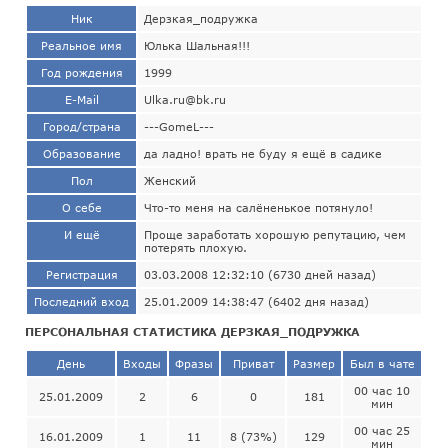
Ник
Дерзкая_подружка
Реальное имя
Юлька Шальная!!!
Год рождения
1999
E-Mail
Ulka.ru@bk.ru
Город/страна
---GomeL---
Образование
да ладно! врать не буду я ещё в садике
Пол
Женский
О себе
Что-то меня на салёненькое потянуло!
И ещё
Проще заработать хорошую репутацию, чем
потерять плохую.
Регистрация
03.03.2008 12:32:10 (6730 дней назад)
Последний вход
25.01.2009 14:38:47 (6402 дня назад)
ПЕРСОНАЛЬНАЯ СТАТИСТИКА ДЕРЗКАЯ_ПОДРУЖКА
День
Входы
Фразы
Приват
Размер
Был в чате
00 час 10
25.01.2009
2
6
0
181
мин
00 час 25
16.01.2009
1
11
8 (73%)
129
мин