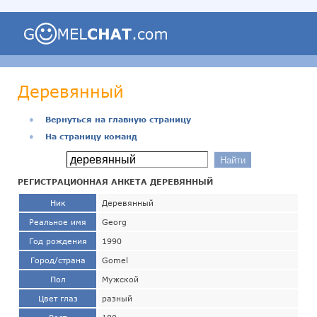
Деревянный
●
Вернуться на главную страницу
●
На страницу команд
РЕГИСТРАЦИОННАЯ АНКЕТА ДЕРЕВЯННЫЙ
Ник
Деревянный
Реальное имя
Georg
Год рождения
1990
Город/страна
Gomel
Пол
Мужской
Цвет глаз
разный