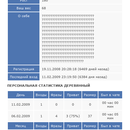
Рост
180
Ваш вес
68
О себе
??????????????????????????????
??????????????????????????????
??????????????????????????????
??????????????????????????????
??????????????????????????????
??????????????????????????????
??????????????????????????????
??????????????????????????????
??????????????????????????????
??????????????????????????????
??????????????????????????????
??????????????????????????????
????????????????????????
Регистрация
19.11.2008 20:28:18 (6469 дней назад)
Последний вход
11.02.2009 23:19:50 (6384 дня назад)
ПЕРСОНАЛЬНАЯ СТАТИСТИКА ДЕРЕВЯННЫЙ
День
Входы
Фразы
Приват
Размер
Был в чате
00 час 00
11.02.2009
1
0
0
0
мин
00 час 05
06.02.2009
1
4
3 (75%)
37
мин
Месяц
Входы
Фразы
Приват
Размер
Был в чате