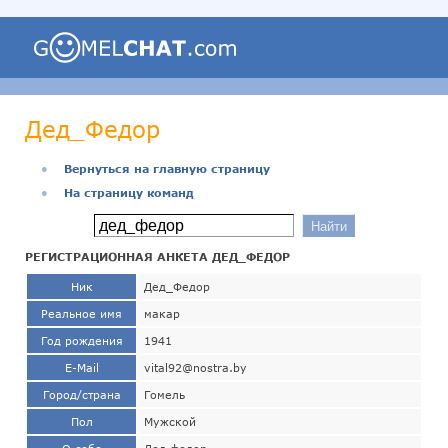
Дед_Федор
●
Вернуться на главную страницу
●
На страницу команд
РЕГИСТРАЦИОННАЯ АНКЕТА ДЕД_ФЕДОР
Ник
Дед_Федор
Реальное имя
макар
Год рождения
1941
E-Mail
vital92@nostra.by
Город/страна
Гомель
Пол
Мужской