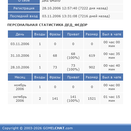
О себе
Дед федор
Регистрация
28.10.2006 12:57:40 (7222 дня назад)
Последний вход
03.11.2006 13:31:08 (7216 дней назад)
ПЕРСОНАЛЬНАЯ СТАТИСТИКА ДЕД_ФЕДОР
День
Входы
Фразы
Приват
Размер
Был в чате
00 час 00
03.11.2006
1
0
0
0
мин
68
00 час 35
31.10.2006
1
68
619
(100%)
мин
73
00 час 40
28.10.2006
1
73
902
(100%)
мин
Месяц
Входы
Фразы
Приват
Размер
Был в чате
ноябрь
00 час 00
1
0
0
0
2006
мин
октябрь
141
01 час 15
2
141
1521
2006
(100%)
мин
Copyright © 2003-2026 GOMEL
CHAT
.com