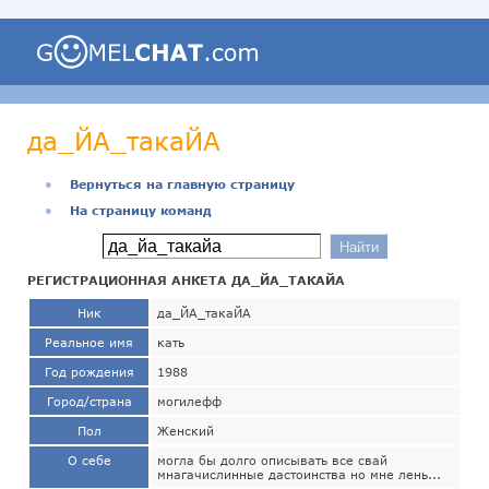
да_ЙА_такаЙА
●
Вернуться на главную страницу
●
На страницу команд
РЕГИСТРАЦИОННАЯ АНКЕТА ДА_ЙА_ТАКАЙА
Ник
да_ЙА_такаЙА
Реальное имя
кать
Год рождения
1988
Город/страна
могилефф
Пол
Женский
О себе
могла бы долго описывать все свай
мнагачислинные дастоинства но мне лень...