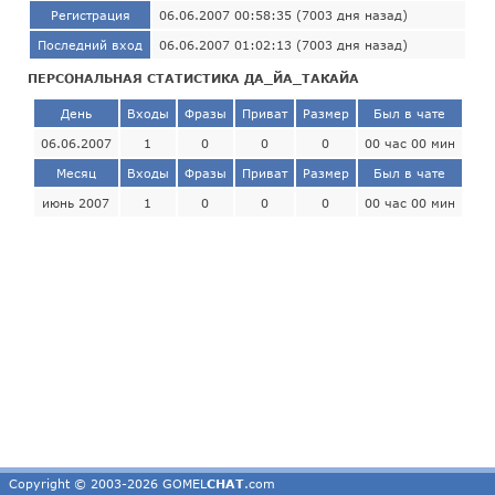
Регистрация
06.06.2007 00:58:35 (7003 дня назад)
Последний вход
06.06.2007 01:02:13 (7003 дня назад)
ПЕРСОНАЛЬНАЯ СТАТИСТИКА ДА_ЙА_ТАКАЙА
День
Входы
Фразы
Приват
Размер
Был в чате
06.06.2007
1
0
0
0
00 час 00 мин
Месяц
Входы
Фразы
Приват
Размер
Был в чате
июнь 2007
1
0
0
0
00 час 00 мин
Copyright © 2003-2026 GOMEL
CHAT
.com