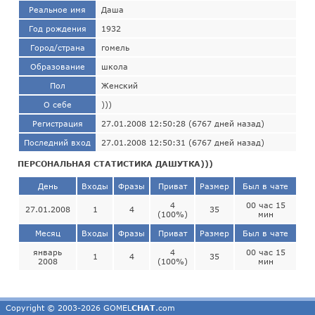
Реальное имя
Даша
Год рождения
1932
Город/страна
гомель
Образование
школа
Пол
Женский
О себе
)))
Регистрация
27.01.2008 12:50:28 (6767 дней назад)
Последний вход
27.01.2008 12:50:31 (6767 дней назад)
ПЕРСОНАЛЬНАЯ СТАТИСТИКА ДАШУТКА)))
День
Входы
Фразы
Приват
Размер
Был в чате
4
00 час 15
27.01.2008
1
4
35
(100%)
мин
Месяц
Входы
Фразы
Приват
Размер
Был в чате
январь
4
00 час 15
1
4
35
2008
(100%)
мин
Copyright © 2003-2026 GOMEL
CHAT
.com