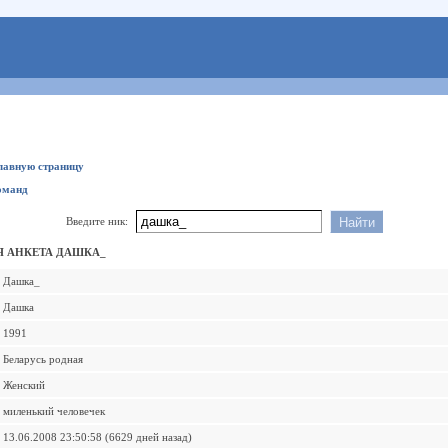
главную страницу
оманд
Введите ник:
 АНКЕТА ДАШКА_
Дашка_
Дашка
1991
Беларусь родная
Женский
миленький человечек
13.06.2008 23:50:58 (6629 дней назад)