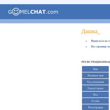
Дашка_
●
Вернуться на 
●
На страницу к
РЕГИСТРАЦИОННАЯ
Ник
Реальное имя
Год рождения
Город/страна
Пол
О себе
Регистрация