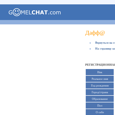
Дафф@
●
Вернуться на 
●
На страницу к
РЕГИСТРАЦИОННАЯ
Ник
Реальное имя
Год рождения
Город/страна
Образование
Пол
О себе