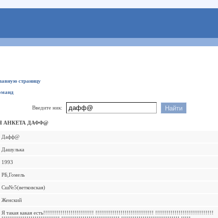
главную страницу
оманд
Введите ник:
 АНКЕТА ДАФФ@
Дафф@
Дашулька
1993
РБ,Гомель
Сш№5(ветковская)
Женский
Я такая какая есть!!!!!!!!!!!!!!!!!!!!!!!!!! !!!!!!!!!!!!!!!!!!!!!!!!!!!!!! !!!!!!!!!!!!!!!!!!!!!!!!!!!!!!