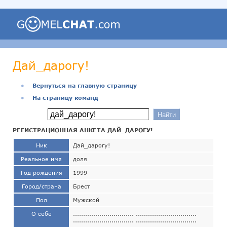
Дай_дарогу!
●
Вернуться на главную страницу
●
На страницу команд
РЕГИСТРАЦИОННАЯ АНКЕТА ДАЙ_ДАРОГУ!
Ник
Дай_дарогу!
Реальное имя
доля
Год рождения
1999
Город/страна
Брест
Пол
Мужской
О себе
.............................. ..............................
.............................. ..............................
.............................. ..............................