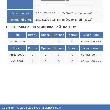
.............................. ..............................
..............................
Регистрация
27.05.2009 16:57:35 (6281 день назад)
Последний вход
28.06.2009 15:59:35 (6249 дней назад)
ПЕРСОНАЛЬНАЯ СТАТИСТИКА ДАЙ_ДАРОГУ!
День
Входы
Фразы
Приват
Размер
Был в чате
28.06.2009
1
0
0
0
00 час 00 мин
Месяц
Входы
Фразы
Приват
Размер
Был в чате
июнь 2009
1
0
0
0
00 час 00 мин
май 2009
1
0
0
0
00 час 00 мин
Copyright © 2003-2026 GOMEL
CHAT
.com