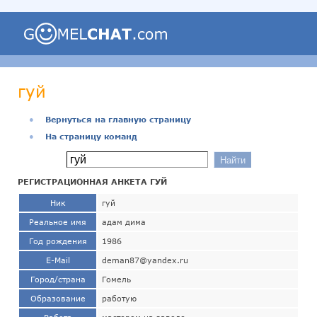
гуй
●
Вернуться на главную страницу
●
На страницу команд
РЕГИСТРАЦИОННАЯ АНКЕТА ГУЙ
Ник
гуй
Реальное имя
адам дима
Год рождения
1986
E-Mail
deman87@yandex.ru
Город/страна
Гомель
Образование
работую