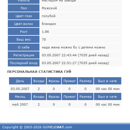
Работа
мастером на заводе
Пол
Мужской
Цвет глаз
голубой
Цвет волос
бландин
Рост
1.86
Ваш вес
70
О себе
нада жена можно бу с детями можно
Регистрация
03.05.2007 22:43:44 (7035 дней назад)
Последний вход
03.05.2007 22:51:27 (7035 дней назад)
ПЕРСОНАЛЬНАЯ СТАТИСТИКА ГУЙ
День
Входы
Фразы
Приват
Размер
Был в чате
03.05.2007
2
0
0
0
00 час 00 мин
Месяц
Входы
Фразы
Приват
Размер
Был в чате
май 2007
2
0
0
0
00 час 00 мин
Copyright © 2003-2026 GOMEL
CHAT
.com