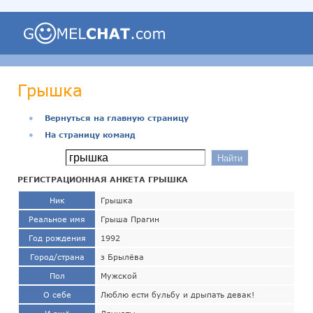
Грышка
●
Вернуться на главную страницу
●
На страницу команд
РЕГИСТРАЦИОННАЯ АНКЕТА ГРЫШКА
Ник
Грышка
Реальное имя
Грыша Прагин
Год рождения
1992
Город/страна
з Брылёва
Пол
Мужской
О себе
Люблю ести бульбу и дрыпать девак!