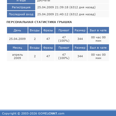
И ещё
Дяучаты
Регистрация
25.04.2009 21:39:18 (6312 дня назад)
Последний вход
25.04.2009 21:40:12 (6312 дня назад)
ПЕРСОНАЛЬНАЯ СТАТИСТИКА ГРЫШКА
День
Входы
Фразы
Приват
Размер
Был в чате
47
00 час 00
25.04.2009
2
47
344
(100%)
мин
Месяц
Входы
Фразы
Приват
Размер
Был в чате
апрель
47
00 час 00
2
47
344
2009
(100%)
мин
Copyright © 2003-2026 GOMEL
CHAT
.com