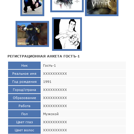
РЕГИСТРАЦИОННАЯ АНКЕТА ГОСТЪ-1
Ник
Гостъ-1
Реальное имя
ХХХХХХХХХХ
Год рождения
1991
Город/страна
ХХХХХХХХХХ
Образование
ХХХХХХХХХХ
Работа
ХХХХХХХХХХ
Пол
Мужской
Цвет глаз
ХХХХХХХХХХ
Цвет волос
ХХХХХХХХХХ