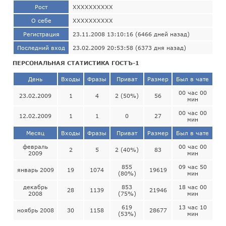
Рост
ХХХХХХХХХХ
О себе
ХХХХХХХХХХ
Регистрация
23.11.2008 13:10:16 (6466 дней назад)
Последний вход
23.02.2009 20:53:58 (6373 дня назад)
ПЕРСОНАЛЬНАЯ СТАТИСТИКА ГОСТЪ-1
День
Входы
Фразы
Приват
Размер
Был в чате
00 час 00
23.02.2009
1
4
2 (50%)
56
мин
00 час 00
12.02.2009
1
1
0
27
мин
Месяц
Входы
Фразы
Приват
Размер
Был в чате
февраль
00 час 00
2
5
2 (40%)
83
2009
мин
855
09 час 50
январь 2009
19
1074
19619
(80%)
мин
декабрь
853
18 час 00
28
1139
21946
2008
(75%)
мин
619
13 час 10
ноябрь 2008
30
1158
28677
(53%)
мин