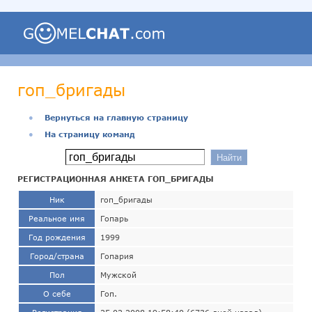
гоп_бригады
●
Вернуться на главную страницу
●
На страницу команд
РЕГИСТРАЦИОННАЯ АНКЕТА ГОП_БРИГАДЫ
Ник
гоп_бригады
Реальное имя
Гопарь
Год рождения
1999
Город/страна
Гопария
Пол
Мужской
О себе
Гоп.