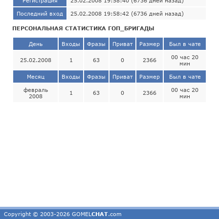
Регистрация
25.02.2008 19:58:40 (6736 дней назад)
Последний вход
25.02.2008 19:58:42 (6736 дней назад)
ПЕРСОНАЛЬНАЯ СТАТИСТИКА ГОП_БРИГАДЫ
День
Входы
Фразы
Приват
Размер
Был в чате
00 час 20
25.02.2008
1
63
0
2366
мин
Месяц
Входы
Фразы
Приват
Размер
Был в чате
февраль
00 час 20
1
63
0
2366
2008
мин
Copyright © 2003-2026 GOMEL
CHAT
.com