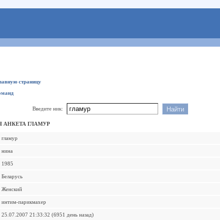
главную страницу
оманд
Введите ник:
 АНКЕТА ГЛАМУР
гламур
нина
1985
Беларусь
Женский
интим-парикмахер
25.07.2007 21:33:32 (6951 день назад)