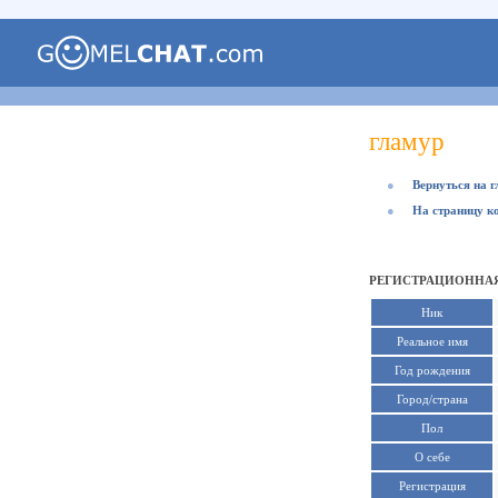
гламур
●
Вернуться на 
●
На страницу к
РЕГИСТРАЦИОННАЯ
Ник
Реальное имя
Год рождения
Город/страна
Пол
О себе
Регистрация