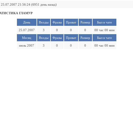
25.07.2007 21:56:24 (6951 день назад)
АТИСТИКА ГЛАМУР
День
Входы
Фразы
Приват
Размер
Был в чате
25.07.2007
3
0
0
0
00 час 00 мин
Месяц
Входы
Фразы
Приват
Размер
Был в чате
июль 2007
3
0
0
0
00 час 00 мин