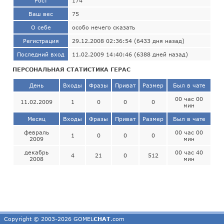
Рост
174
Ваш вес
75
О себе
особо нечего сказать
Регистрация
29.12.2008 02:36:54 (6433 дня назад)
Последний вход
11.02.2009 14:40:46 (6388 дней назад)
ПЕРСОНАЛЬНАЯ СТАТИСТИКА ГЕРАС
День
Входы
Фразы
Приват
Размер
Был в чате
00 час 00
11.02.2009
1
0
0
0
мин
Месяц
Входы
Фразы
Приват
Размер
Был в чате
февраль
00 час 00
1
0
0
0
2009
мин
декабрь
00 час 40
4
21
0
512
2008
мин
Copyright © 2003-2026 GOMEL
CHAT
.com