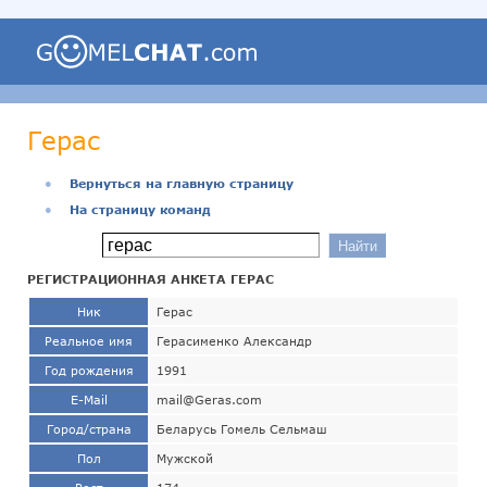
Герас
●
Вернуться на главную страницу
●
На страницу команд
РЕГИСТРАЦИОННАЯ АНКЕТА ГЕРАС
Ник
Герас
Реальное имя
Герасименко Александр
Год рождения
1991
E-Mail
mail@Geras.com
Город/страна
Беларусь Гомель Сельмаш
Пол
Мужской