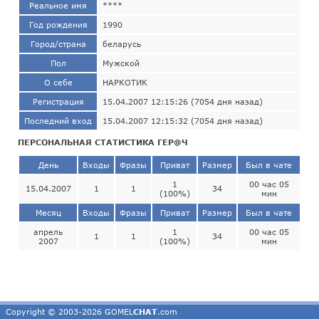
Реальное имя
****
Год рождения
1990
Город/страна
беларусь
Пол
Мужской
О себе
НАРКОТИК
Регистрация
15.04.2007 12:15:26 (7054 дня назад)
Последний вход
15.04.2007 12:15:32 (7054 дня назад)
ПЕРСОНАЛЬНАЯ СТАТИСТИКА ГЕР@Ч
День
Входы
Фразы
Приват
Размер
Был в чате
1
00 час 05
15.04.2007
1
1
34
(100%)
мин
Месяц
Входы
Фразы
Приват
Размер
Был в чате
апрель
1
00 час 05
1
1
34
2007
(100%)
мин
Copyright © 2003-2026 GOMEL
CHAT
.com