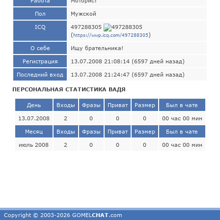
Работа
Моторист
Пол
Мужской
ICQ
497288305
(
)
https://wwp.icq.com/497288305
О себе
Ищу брательника!
Регистрация
13.07.2008 21:08:14 (6597 дней назад)
Последний вход
13.07.2008 21:24:47 (6597 дней назад)
ПЕРСОНАЛЬНАЯ СТАТИСТИКА ВАДЯ
День
Входы
Фразы
Приват
Размер
Был в чате
13.07.2008
2
0
0
0
00 час 00 мин
Месяц
Входы
Фразы
Приват
Размер
Был в чате
июль 2008
2
0
0
0
00 час 00 мин
Copyright © 2003-2026 GOMEL
CHAT
.com