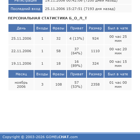
Регистрация
19.11.2006 00:42:06 (7200 дней назад)
Последний вход
25.11.2006 15:27:51 (7193 дня назад)
ПЕРСОНАЛЬНАЯ СТАТИСТИКА Б_О_Л_Т
День
Входы
Фразы
Приват
Размер
Был в чате
00 час 25
25.11.2006
1
32
4 (13%)
924
мин
37
00 час 20
22.11.2006
1
58
1110
(64%)
мин
16
00 час 15
19.11.2006
1
18
324
(89%)
мин
Месяц
Входы
Фразы
Приват
Размер
Был в чате
ноябрь
57
01 час 00
3
108
2358
2006
(53%)
мин
Copyright © 2003-2026 GOMEL
CHAT
.com