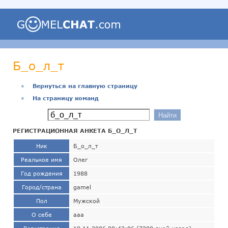
Б_о_л_т
●
Вернуться на главную страницу
●
На страницу команд
РЕГИСТРАЦИОННАЯ АНКЕТА Б_О_Л_Т
Ник
Б_о_л_т
Реальное имя
Олег
Год рождения
1988
Город/страна
gamel
Пол
Мужской
О себе
aaa