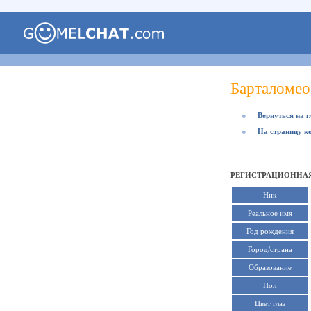
Барталомео
●
Вернуться на 
●
На страницу к
РЕГИСТРАЦИОННАЯ
Ник
Реальное имя
Год рождения
Город/страна
Образование
Пол
Цвет глаз