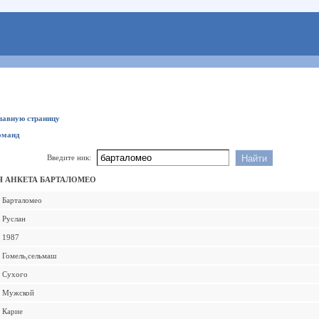
главную страницу
оманд
Введите ник:
 АНКЕТА БАРТАЛОМЕО
Барталомео
Руслан
1987
Гомель,сельмаш
Сухого
Мужской
Карие