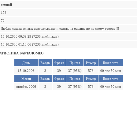
тёмный
178
70
Люблю секс,красивых девушек,водку и ездить на машине по ночному городу!!!
15.10.2006 00:39:29 (7236 дней назад)
15.10.2006 01:13:06 (7236 дней назад)
АТИСТИКА БАРТАЛОМЕО
День
Входы
Фразы
Приват
Размер
Был в чате
15.10.2006
3
39
37 (95%)
578
00 час 50 мин
Месяц
Входы
Фразы
Приват
Размер
Был в чате
октябрь 2006
3
39
37 (95%)
578
00 час 50 мин