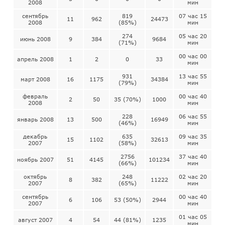
2008
мин
сентябрь
819
07 час 15
11
962
24473
2008
(85%)
мин
274
05 час 20
июнь 2008
9
384
9684
(71%)
мин
00 час 00
апрель 2008
1
2
0
33
мин
931
13 час 55
март 2008
16
1175
34384
(79%)
мин
февраль
00 час 40
2
50
35 (70%)
1000
2008
мин
228
06 час 55
январь 2008
13
500
16949
(46%)
мин
декабрь
635
09 час 35
15
1102
32613
2007
(58%)
мин
2756
37 час 40
ноябрь 2007
51
4145
101234
(66%)
мин
октябрь
248
02 час 20
8
382
11222
2007
(65%)
мин
сентябрь
00 час 40
6
106
53 (50%)
2944
2007
мин
01 час 05
август 2007
4
54
44 (81%)
1235
мин