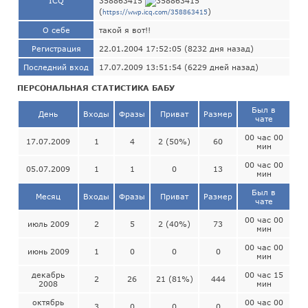
ICQ
358863415
(
)
https://wwp.icq.com/358863415
О себе
такой я вот!!
Регистрация
22.01.2004 17:52:05 (8232 дня назад)
Последний вход
17.07.2009 13:51:54 (6229 дней назад)
ПЕРСОНАЛЬНАЯ СТАТИСТИКА БАБУ
Был в
День
Входы
Фразы
Приват
Размер
чате
00 час 00
17.07.2009
1
4
2 (50%)
60
мин
00 час 00
05.07.2009
1
1
0
13
мин
Был в
Месяц
Входы
Фразы
Приват
Размер
чате
00 час 00
июль 2009
2
5
2 (40%)
73
мин
00 час 00
июнь 2009
1
0
0
0
мин
декабрь
00 час 15
2
26
21 (81%)
444
2008
мин
октябрь
00 час 00
3
0
0
0