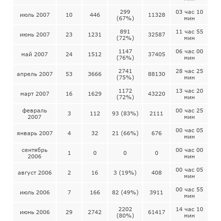
299
03 час 10
июль 2007
10
446
11328
(67%)
мин
891
11 час 55
июнь 2007
23
1231
32587
(72%)
мин
1147
06 час 00
май 2007
24
1512
37405
(76%)
мин
2741
28 час 25
апрель 2007
53
3666
88130
(75%)
мин
1172
13 час 20
март 2007
16
1629
43220
(72%)
мин
февраль
00 час 25
3
112
93 (83%)
2111
2007
мин
00 час 05
январь 2007
4
32
21 (66%)
676
мин
сентябрь
00 час 00
1
0
0
0
2006
мин
00 час 05
август 2006
2
16
3 (19%)
408
мин
00 час 55
июль 2006
7
166
82 (49%)
3911
мин
2202
14 час 10
июнь 2006
29
2742
61417
(80%)
мин