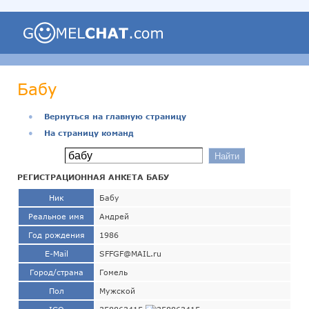
Бабу
●
Вернуться на главную страницу
●
На страницу команд
РЕГИСТРАЦИОННАЯ АНКЕТА БАБУ
Ник
Бабу
Реальное имя
Андрей
Год рождения
1986
E-Mail
SFFGF@MAIL.ru
Город/страна
Гомель
Пол
Мужской