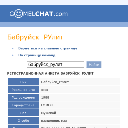
Бабруйск_РУлит
●
Вернуться на главную страницу
●
На страницу команд
РЕГИСТРАЦИОННАЯ АНКЕТА БАБРУЙСК_РУЛИТ
Ник
Бабруйск_РУлит
Реальное имя
ээээ
Год рождения
1988
Город/страна
ГОМЕЛЬ
Пол
Мужской
О себе
валшепник нах