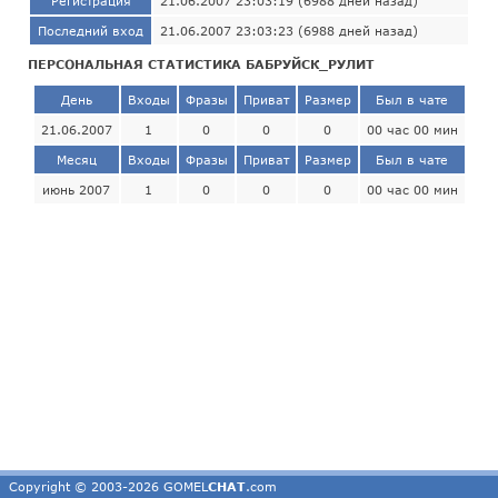
Регистрация
21.06.2007 23:03:19 (6988 дней назад)
Последний вход
21.06.2007 23:03:23 (6988 дней назад)
ПЕРСОНАЛЬНАЯ СТАТИСТИКА БАБРУЙСК_РУЛИТ
День
Входы
Фразы
Приват
Размер
Был в чате
21.06.2007
1
0
0
0
00 час 00 мин
Месяц
Входы
Фразы
Приват
Размер
Был в чате
июнь 2007
1
0
0
0
00 час 00 мин
Copyright © 2003-2026 GOMEL
CHAT
.com