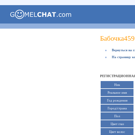
Бабочка459
●
Вернуться на 
●
На страницу к
РЕГИСТРАЦИОННАЯ
Ник
Реальное имя
Год рождения
Город/страна
Пол
Цвет глаз
Цвет волос