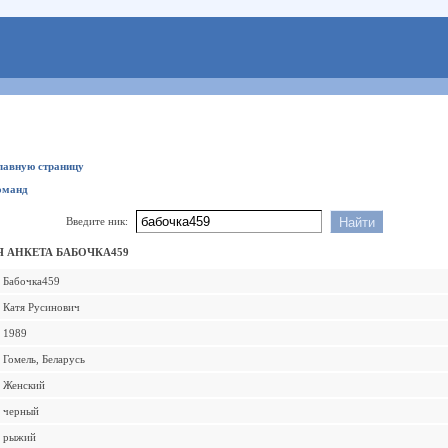
главную страницу
оманд
Введите ник:
 АНКЕТА БАБОЧКА459
Бабочка459
Катя Русинович
1989
Гомель, Беларусь
Женский
черный
рыжий