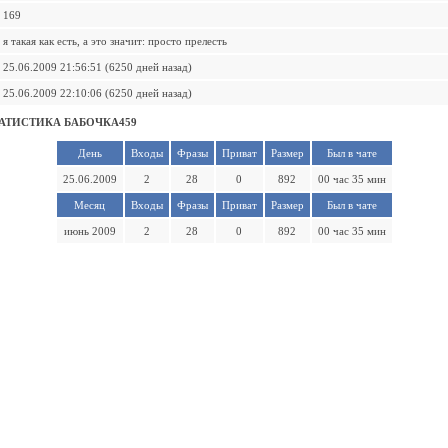
169
я такая как есть, а это значит: просто прелесть
25.06.2009 21:56:51 (6250 дней назад)
25.06.2009 22:10:06 (6250 дней назад)
АТИСТИКА БАБОЧКА459
День
Входы
Фразы
Приват
Размер
Был в чате
25.06.2009
2
28
0
892
00 час 35 мин
Месяц
Входы
Фразы
Приват
Размер
Был в чате
июнь 2009
2
28
0
892
00 час 35 мин