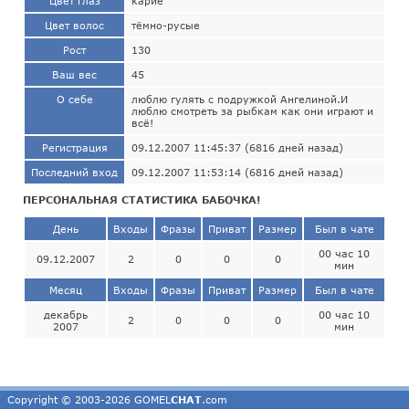
Цвет глаз
карие
Цвет волос
тёмно-русые
Рост
130
Ваш вес
45
О себе
люблю гулять с подружкой Ангелиной.И
люблю смотреть за рыбкам как они играют и
всё!
Регистрация
09.12.2007 11:45:37 (6816 дней назад)
Последний вход
09.12.2007 11:53:14 (6816 дней назад)
ПЕРСОНАЛЬНАЯ СТАТИСТИКА БАБОЧКА!
День
Входы
Фразы
Приват
Размер
Был в чате
00 час 10
09.12.2007
2
0
0
0
мин
Месяц
Входы
Фразы
Приват
Размер
Был в чате
декабрь
00 час 10
2
0
0
0
2007
мин
Copyright © 2003-2026 GOMEL
CHAT
.com