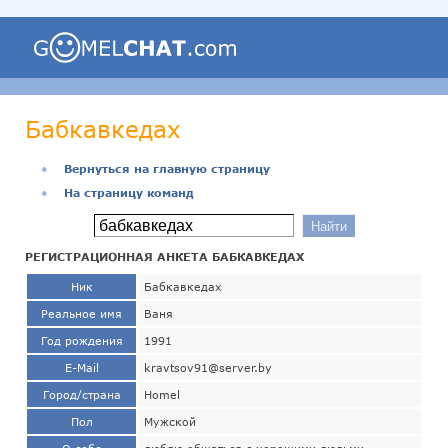
Бабкавкедах
●
Вернуться на главную страницу
●
На страницу команд
РЕГИСТРАЦИОННАЯ АНКЕТА БАБКАВКЕДАХ
Ник
Бабкавкедах
Реальное имя
Ваня
Год рождения
1991
E-Mail
kravtsov91@server.by
Город/страна
Homel
Пол
Мужской