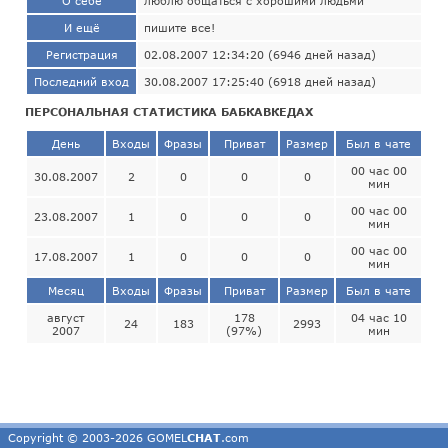
О себе
люблю общаться с хорошими людьми
И ещё
пишите все!
Регистрация
02.08.2007 12:34:20 (6946 дней назад)
Последний вход
30.08.2007 17:25:40 (6918 дней назад)
ПЕРСОНАЛЬНАЯ СТАТИСТИКА БАБКАВКЕДАХ
День
Входы
Фразы
Приват
Размер
Был в чате
00 час 00
30.08.2007
2
0
0
0
мин
00 час 00
23.08.2007
1
0
0
0
мин
00 час 00
17.08.2007
1
0
0
0
мин
Месяц
Входы
Фразы
Приват
Размер
Был в чате
август
178
04 час 10
24
183
2993
2007
(97%)
мин
Copyright © 2003-2026 GOMEL
CHAT
.com