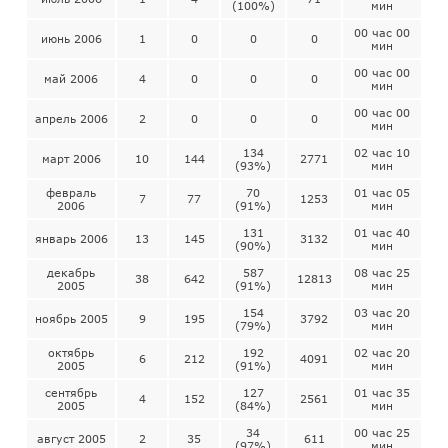
(100%)
мин
00 час 00
июнь 2006
1
0
0
0
мин
00 час 00
май 2006
4
0
0
0
мин
00 час 00
апрель 2006
2
0
0
0
мин
134
02 час 10
март 2006
10
144
2771
(93%)
мин
февраль
70
01 час 05
7
77
1253
2006
(91%)
мин
131
01 час 40
январь 2006
13
145
3132
(90%)
мин
декабрь
587
08 час 25
38
642
12813
2005
(91%)
мин
154
03 час 20
ноябрь 2005
9
195
3792
(79%)
мин
октябрь
192
02 час 20
6
212
4091
2005
(91%)
мин
сентябрь
127
01 час 35
4
152
2561
2005
(84%)
мин
34
00 час 25
август 2005
2
35
611
(97%)
мин