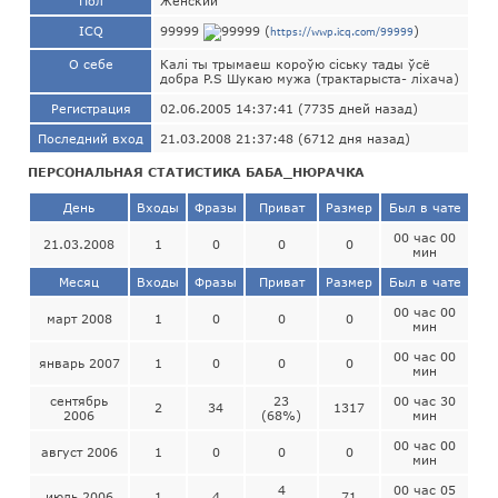
Пол
Женский
ICQ
99999
(
)
https://wwp.icq.com/99999
О себе
Калі ты трымаеш короўю сіську тады ўсё
добра P.S Шукаю мужа (трактарыста- ліхача)
Регистрация
02.06.2005 14:37:41 (7735 дней назад)
Последний вход
21.03.2008 21:37:48 (6712 дня назад)
ПЕРСОНАЛЬНАЯ СТАТИСТИКА БАБА_НЮРАЧКА
День
Входы
Фразы
Приват
Размер
Был в чате
00 час 00
21.03.2008
1
0
0
0
мин
Месяц
Входы
Фразы
Приват
Размер
Был в чате
00 час 00
март 2008
1
0
0
0
мин
00 час 00
январь 2007
1
0
0
0
мин
сентябрь
23
00 час 30
2
34
1317
2006
(68%)
мин
00 час 00
август 2006
1
0
0
0
мин
4
00 час 05
июль 2006
1
4
71