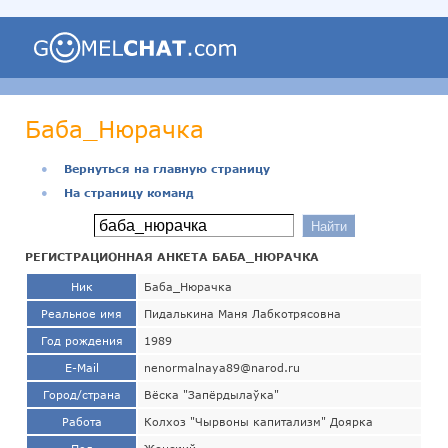
Баба_Нюрачка
●
Вернуться на главную страницу
●
На страницу команд
РЕГИСТРАЦИОННАЯ АНКЕТА БАБА_НЮРАЧКА
Ник
Баба_Нюрачка
Реальное имя
Пидалькина Маня Лабкотрясовна
Год рождения
1989
E-Mail
nenormalnaya89@narod.ru
Город/страна
Вёска "Запёрдылаўка"
Работа
Колхоз "Чырвоны капитализм" Доярка