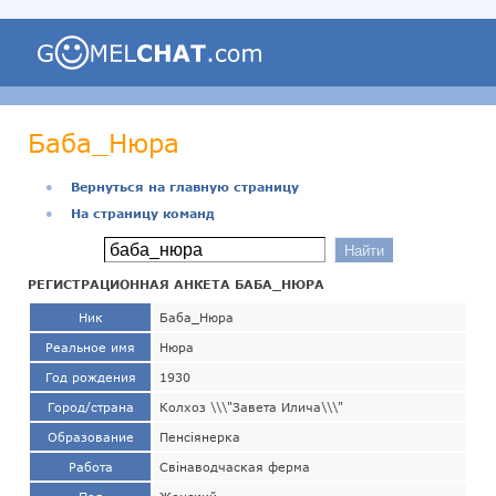
Баба_Нюра
●
Вернуться на главную страницу
●
На страницу команд
РЕГИСТРАЦИОННАЯ АНКЕТА БАБА_НЮРА
Ник
Баба_Нюра
Реальное имя
Нюра
Год рождения
1930
Город/страна
Колхоз \\\"Завета Илича\\\"
Образование
Пенсiянерка
Работа
Свiнаводчаская ферма