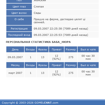
Пол
Женский
Цвет глаз
Сляпая
Цвет волос
Сяды
О себе
Працую на ферме, даглядаю цялят цi
свiнней.
Регистрация
09.03.2007 22:25:38 (7089 дней назад)
Последний вход
09.03.2007 22:25:53 (7089 дней назад)
ПЕРСОНАЛЬНАЯ СТАТИСТИКА БАБА_НЮРА
День
Входы
Фразы
Приват
Размер
Был в чате
12
00 час 30
09.03.2007
1
13
275
(92%)
мин
Месяц
Входы
Фразы
Приват
Размер
Был в чате
12
00 час 30
март 2007
1
13
275
(92%)
мин
Copyright © 2003-2026 GOMEL
CHAT
.com