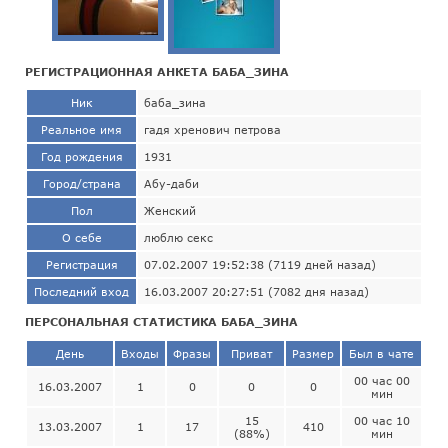
РЕГИСТРАЦИОННАЯ АНКЕТА БАБА_ЗИНА
Ник
баба_зина
Реальное имя
гадя хренович петрова
Год рождения
1931
Город/страна
Абу-даби
Пол
Женский
О себе
люблю секс
Регистрация
07.02.2007 19:52:38 (7119 дней назад)
Последний вход
16.03.2007 20:27:51 (7082 дня назад)
ПЕРСОНАЛЬНАЯ СТАТИСТИКА БАБА_ЗИНА
День
Входы
Фразы
Приват
Размер
Был в чате
00 час 00
16.03.2007
1
0
0
0
мин
15
00 час 10
13.03.2007
1
17
410
(88%)
мин