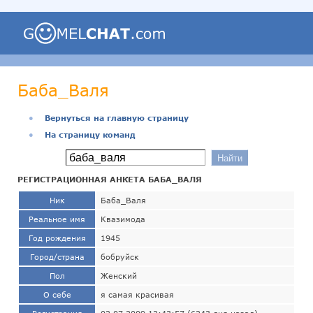
Баба_Валя
●
Вернуться на главную страницу
●
На страницу команд
РЕГИСТРАЦИОННАЯ АНКЕТА БАБА_ВАЛЯ
Ник
Баба_Валя
Реальное имя
Квазимода
Год рождения
1945
Город/страна
бобруйск
Пол
Женский
О себе
я самая красивая