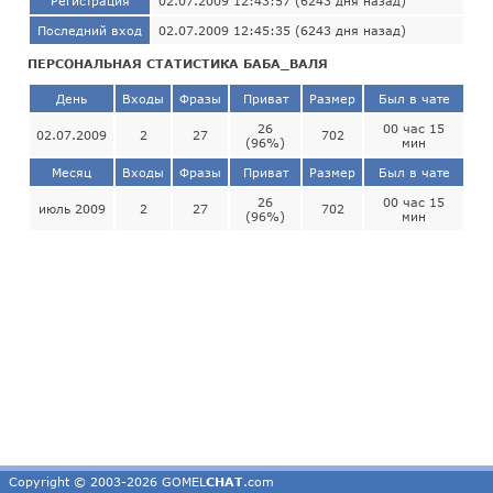
Регистрация
02.07.2009 12:43:57 (6243 дня назад)
Последний вход
02.07.2009 12:45:35 (6243 дня назад)
ПЕРСОНАЛЬНАЯ СТАТИСТИКА БАБА_ВАЛЯ
День
Входы
Фразы
Приват
Размер
Был в чате
26
00 час 15
02.07.2009
2
27
702
(96%)
мин
Месяц
Входы
Фразы
Приват
Размер
Был в чате
26
00 час 15
июль 2009
2
27
702
(96%)
мин
Copyright © 2003-2026 GOMEL
CHAT
.com