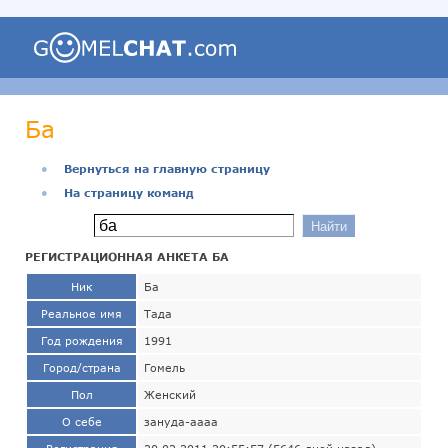
Ба
●
Вернуться на главную страницу
●
На страницу команд
РЕГИСТРАЦИОННАЯ АНКЕТА БА
Ник
Ба
Реальное имя
Тада
Год рождения
1991
Город/страна
Гомель
Пол
Женский
О себе
зануда-аааа