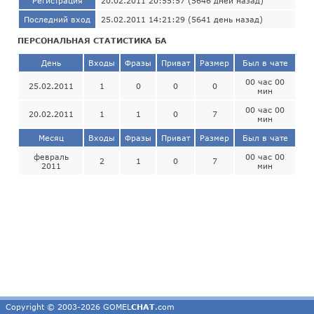
Регистрация
20.02.2011 20:55:57 (5646 дней назад)
Последний вход
25.02.2011 14:21:29 (5641 день назад)
ПЕРСОНАЛЬНАЯ СТАТИСТИКА БА
День
Входы
Фразы
Приват
Размер
Был в чате
00 час 00
25.02.2011
1
0
0
0
мин
00 час 00
20.02.2011
1
1
0
7
мин
Месяц
Входы
Фразы
Приват
Размер
Был в чате
февраль
00 час 00
2
1
0
7
2011
мин
Copyright © 2003-2026 GOMEL
CHAT
.com