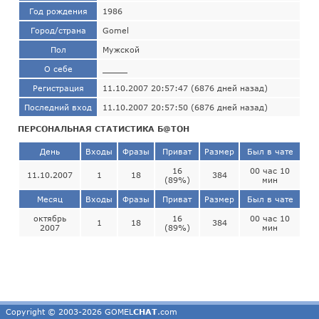
Год рождения
1986
Город/страна
Gomel
Пол
Мужской
О себе
_____
Регистрация
11.10.2007 20:57:47 (6876 дней назад)
Последний вход
11.10.2007 20:57:50 (6876 дней назад)
ПЕРСОНАЛЬНАЯ СТАТИСТИКА Б@ТОН
День
Входы
Фразы
Приват
Размер
Был в чате
16
00 час 10
11.10.2007
1
18
384
(89%)
мин
Месяц
Входы
Фразы
Приват
Размер
Был в чате
октябрь
16
00 час 10
1
18
384
2007
(89%)
мин
Copyright © 2003-2026 GOMEL
CHAT
.com