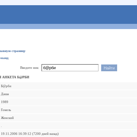
главную страницу
оманд
Введите ник:
 АНКЕТА Б@РБИ
Б@рби
Даша
1989
Гомель
Женский
.
19.11.2006 16:39:12 (7200 дней назад)