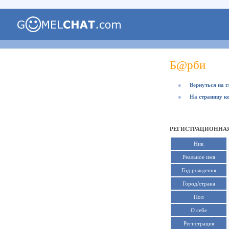
Б@рби
●
Вернуться на 
●
На страницу к
РЕГИСТРАЦИОННАЯ
Ник
Реальное имя
Год рождения
Город/страна
Пол
О себе
Регистрация