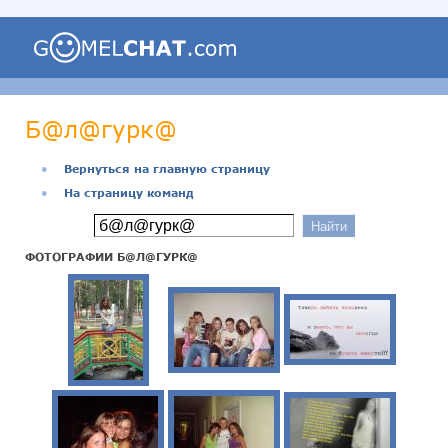
Б@л@гурк@
●
Вернуться на главную страницу
●
На страницу команд
ФОТОГРАФИИ Б@Л@ГУРК@