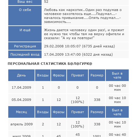
Ваш вес
52
О себе
Любовь как наркотик..Один раз подумав о
человеке-захотелось еще....Подумал...-
началось привыкание....Опять подумал...-
зависимость....
И ещё
Жизнь дается человеку один раз!, и прожит
ее нужно так чтобы там на верху офигели и
сказали: "А ну ка повтори!"
Регистрация
29.02.2008 10:05:07 (6735 дней назад)
Последний вход
17.04.2009 13:47:00 (6322 дня назад)
ПЕРСОНАЛЬНАЯ СТАТИСТИКА Б@Л@ГУРК@
Был в
День
Входы
Фразы
Приват
Размер
чате
00 час 00
17.04.2009
1
0
0
0
мин
12
00 час 10
05.04.2009
1
12
338
(100%)
мин
Был в
Месяц
Входы
Фразы
Приват
Размер
чате
12
00 час 10
апрель 2009
2
12
338
(100%)
мин
45
00 час 40
март 2009
1
45
1001