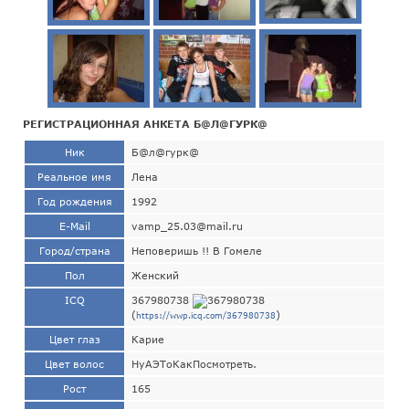
РЕГИСТРАЦИОННАЯ АНКЕТА Б@Л@ГУРК@
Ник
Б@л@гурк@
Реальное имя
Лена
Год рождения
1992
E-Mail
vamp_25.03@mail.ru
Город/страна
Неповеришь !! В Гомеле
Пол
Женский
ICQ
367980738
(
)
https://wwp.icq.com/367980738
Цвет глаз
Карие
Цвет волос
НуАЭТоКакПосмотреть.
Рост
165