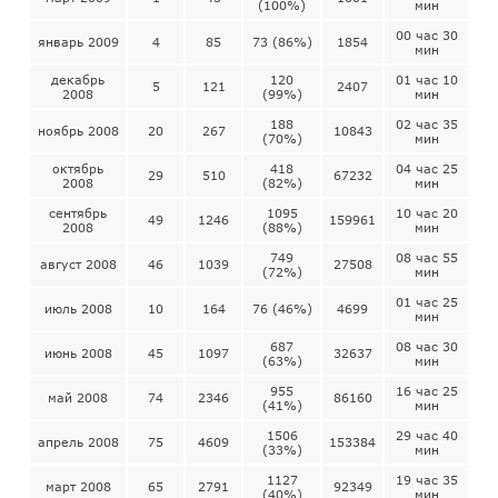
(100%)
мин
00 час 30
январь 2009
4
85
73 (86%)
1854
мин
декабрь
120
01 час 10
5
121
2407
2008
(99%)
мин
188
02 час 35
ноябрь 2008
20
267
10843
(70%)
мин
октябрь
418
04 час 25
29
510
67232
2008
(82%)
мин
сентябрь
1095
10 час 20
49
1246
159961
2008
(88%)
мин
749
08 час 55
август 2008
46
1039
27508
(72%)
мин
01 час 25
июль 2008
10
164
76 (46%)
4699
мин
687
08 час 30
июнь 2008
45
1097
32637
(63%)
мин
955
16 час 25
май 2008
74
2346
86160
(41%)
мин
1506
29 час 40
апрель 2008
75
4609
153384
(33%)
мин
1127
19 час 35
март 2008
65
2791
92349
(40%)
мин