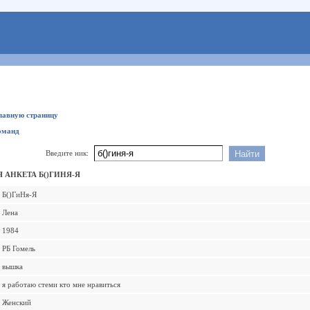
главную страницу
оманд
Введите ник:
АНКЕТА Б()ГИНЯ-Я
Б()ГиНя-Я
Лена
1984
РБ Гомель
вышка
я работаю стеми кто мне нравиться
Женский