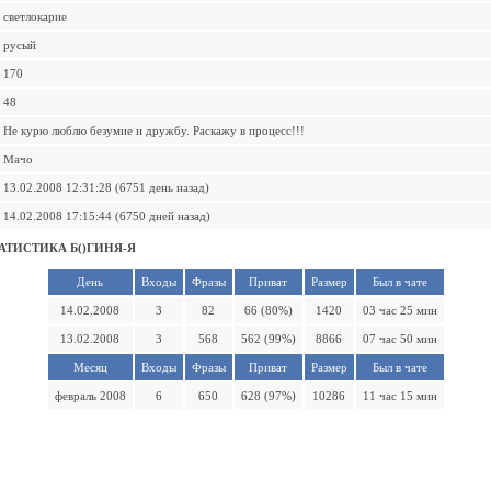
светлокарие
русый
170
48
Не курю люблю безумие и дружбу. Раскажу в процесс!!!
Мачо
13.02.2008 12:31:28 (6751 день назад)
14.02.2008 17:15:44 (6750 дней назад)
АТИСТИКА Б()ГИНЯ-Я
День
Входы
Фразы
Приват
Размер
Был в чате
14.02.2008
3
82
66 (80%)
1420
03 час 25 мин
13.02.2008
3
568
562 (99%)
8866
07 час 50 мин
Месяц
Входы
Фразы
Приват
Размер
Был в чате
февраль 2008
6
650
628 (97%)
10286
11 час 15 мин