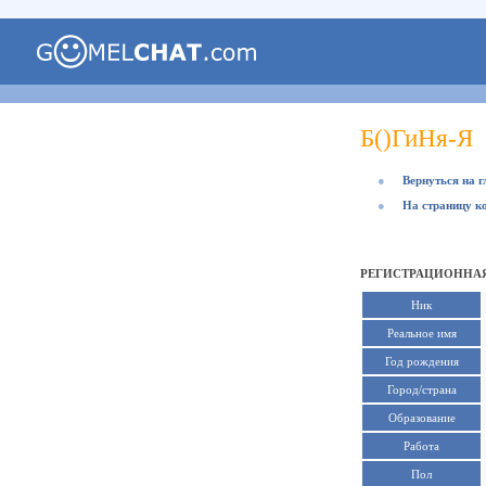
Б()ГиНя-Я
●
Вернуться на 
●
На страницу к
РЕГИСТРАЦИОННАЯ 
Ник
Реальное имя
Год рождения
Город/страна
Образование
Работа
Пол