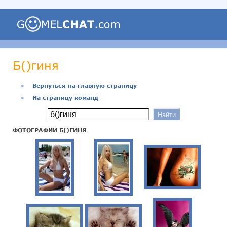
Б()гиня
●
Вернуться на главную страницу
●
На страницу команд
ФОТОГРАФИИ Б()ГИНЯ