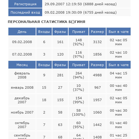
Регистрация
29.09.2007 12:19:50 (6888 дней назад)
Последний вход
09.02.2008 19:30:09 (6755 дней назад)
ПЕРСОНАЛЬНАЯ СТАТИСТИКА Б()ГИНЯ
День
Входы
Фразы
Приват
Размер
Был в чате
148
02 час 05
09.02.2008
6
161
3132
(92%)
мин
116
02 час 10
07.02.2008
3
120
1856
(97%)
мин
Месяц
Входы
Фразы
Приват
Размер
Был в чате
февраль
264
04 час 15
9
281
4988
2008
(94%)
мин
10
00 час 40
январь 2008
15
27
967
(37%)
мин
декабрь
154
02 час 05
18
155
1957
2007
(99%)
мин
58
00 час 30
ноябрь 2007
2
58
1060
(100%)
мин
октябрь
60
01 час 40
7
63
1442
2007
(95%)
мин
сентябрь
64
01 час 25
7
68
1408