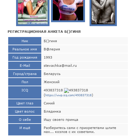
РЕГИСТРАЦИОННАЯ АНКЕТА Б()ГИНЯ
Ник
Б()гиня
Реальное имя
В@лерия
Год рождения
1993
E-Mail
stevachka@mail.ru
Город/страна
Беларусь
Пол
Женский
ICQ
493837318
(
)
https://wwp.icq.com/493837318
Цвет глаз
Синий
Цвет волос
Блядинка
О себе
Ищу своего принца
И ещё
Разберитесь сами с приорететами шлите
нах... козлов с их советами.