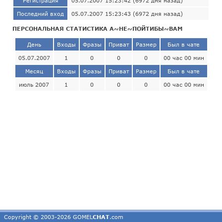
Регистрация
05.07.2007 15:23:42 (6972 дня назад)
Последний вход
05.07.2007 15:23:43 (6972 дня назад)
ПЕРСОНАЛЬНАЯ СТАТИСТИКА А~НЕ~ПОЙТИБЫ~ВАМ
День
Входы
Фразы
Приват
Размер
Был в чате
05.07.2007
1
0
0
0
00 час 00 мин
Месяц
Входы
Фразы
Приват
Размер
Был в чате
июль 2007
1
0
0
0
00 час 00 мин
Copyright © 2003-2026 GOMEL
CHAT
.com