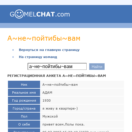
А~не~пойтибы~вам
●
Вернуться на главную страницу
●
На страницу команд
РЕГИСТРАЦИОННАЯ АНКЕТА А~НЕ~ПОЙТИБЫ~ВАМ
Ник
А~не~пойтибы~вам
Реальное имя
АДАМ
Год рождения
1930
Город/страна
я живу в квартире-)
Пол
Мужской
О себе
привет всем.Лолы пока.