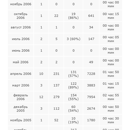
00 час 00
ноябрь 2006
1
0
0
0
мин
октябрь
19
00 час 15
1
22
641
2006
(86%)
мин
00 час 00
август 2006
1
1
0
34
мин
00 час 05
июль 2006
2
5
3 (60%)
147
мин
00 час 00
июнь 2006
1
0
0
0
мин
00 час 00
май 2006
2
2
0
49
мин
131
01 час 50
апрель 2006
10
231
7228
(57%)
мин
122
01 час 15
март 2006
3
137
3883
(89%)
мин
февраль
154
02 час 55
12
279
7954
2006
(55%)
мин
декабрь
60
00 час 50
3
112
2674
2005
(54%)
мин
10
00 час 30
ноябрь 2005
1
52
1780
(19%)
мин
октябрь
217
03 час 00