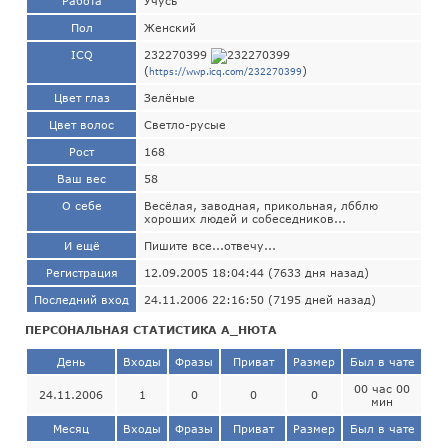
Работа
Учусь
Пол
Женский
ICQ
232270399
(
)
https://wwp.icq.com/232270399
Цвет глаз
Зелёные
Цвет волос
Светло-русые
Рост
168
Ваш вес
58
О себе
Весёлая, заводная, прикольная, лбблю
хороших людей и собеседников...
И ещё
Пишите все...отвечу...
Регистрация
12.09.2005 18:04:44 (7633 дня назад)
Последний вход
24.11.2006 22:16:50 (7195 дней назад)
ПЕРСОНАЛЬНАЯ СТАТИСТИКА А_НЮТА
День
Входы
Фразы
Приват
Размер
Был в чате
00 час 00
24.11.2006
1
0
0
0
мин
Месяц
Входы
Фразы
Приват
Размер
Был в чате