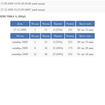
17.09.2009 14:45:28 (6168 дней назад)
27.12.2009 15:23:20 (6067 дней назад)
АТИСТИКА А_НН@)
День
Входы
Фразы
Приват
Размер
Был в чате
27.12.2009
1
11
6 (55%)
251
00 час 15 мин
Месяц
Входы
Фразы
Приват
Размер
Был в чате
декабрь 2009
1
11
6 (55%)
251
00 час 15 мин
октябрь 2009
6
16
15 (94%)
175
00 час 20 мин
сентябрь 2009
22
36
23 (64%)
531
01 час 10 мин