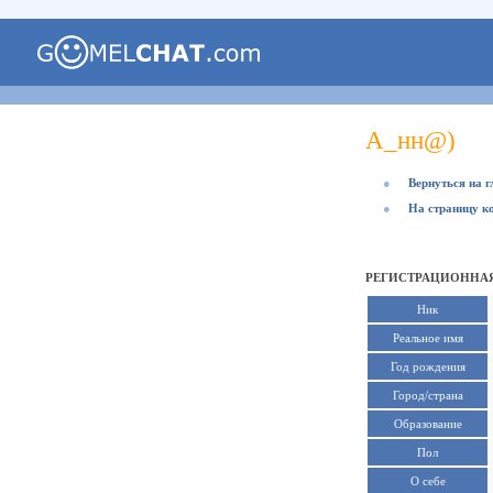
А_нн@)
●
Вернуться на 
●
На страницу к
РЕГИСТРАЦИОННАЯ
Ник
Реальное имя
Год рождения
Город/страна
Образование
Пол
О себе