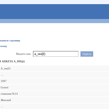
главную страницу
оманд
Введите ник:
 АНКЕТА А_НН@)
А_нн@)
....
1997
Gomel
гимназия №14
Женский
...