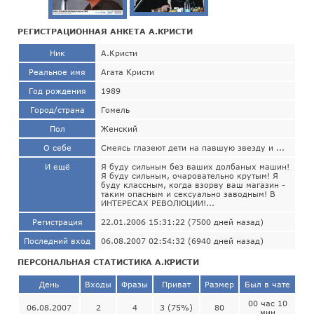
РЕГИСТРАЦИОННАЯ АНКЕТА А.КРИСТИ
Ник
А.Кристи
Реальное имя
Агата Кристи
Год рождения
1989
Город/страна
Гомель
Пол
Женский
О себе
Смеясь глазеют дети на павшую звезду и ...
И ещё
Я буду сильным без ваших долбаных машин!
Я буду сильным, очаровательно крутым! Я
буду классным, когда взорву ваш магазин -
таким опасным и сексуально заводным! В
ИНТЕРЕСАХ РЕВОЛЮЦИИ!...
Регистрация
22.01.2006 15:31:22 (7500 дней назад)
Последний вход
06.08.2007 02:54:32 (6940 дней назад)
ПЕРСОНАЛЬНАЯ СТАТИСТИКА А.КРИСТИ
День
Входы
Фразы
Приват
Размер
Был в чате
00 час 10
06.08.2007
2
4
3 (75%)
80
мин