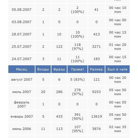
2
00 час 10
05.08.2007
2
2
41
(100%)
мин
00 час 00
03.08.2007
1
0
0
0
мин
10
00 час 15
28.07.2007
1
10
413
(100%)
мин
118
01 час 20
25.07.2007
2
122
3271
(97%)
мин
11
00 час 15
24.07.2007
3
11
183
(100%)
мин
Месяц
Входы
Фразы
Приват
Размер
Был в чате
00 час 20
август 2007
5
6
5 (83%)
121
мин
278
05 час 50
июль 2007
20
286
9253
(97%)
мин
февраль
00 час 05
1
0
0
0
2007
мин
391
05 час 50
январь 2007
5
433
13619
(90%)
мин
107
02 час 35
июнь 2006
11
113
3874
(95%)
мин